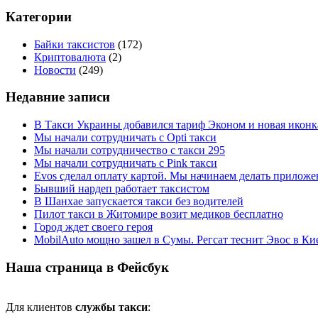
Категории
Байки таксистов
(172)
Криптовалюта
(2)
Новости
(249)
Недавние записи
В Такси Украины добавился тариф Эконом и новая иконк
Мы начали сотрудничать с Opti такси
Мы начали сотрудничество с такси 295
Мы начали сотрудничать с Pink такси
Evos сделал оплату картой. Мы начинаем делать приложен
Бывший нардеп работает таксистом
В Шанхае запускается такси без водителей
Пилот такси в Житомире возит медиков бесплатно
Город ждет своего героя
MobilAuto мощно зашел в Сумы. Регсат теснит Эвос в Ки
Наша страница в Фейсбук
Для клиентов
службы такси
: