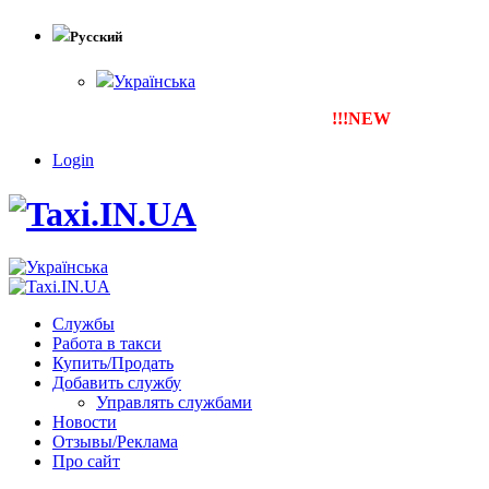
Русский
Українська
!!!NEW
Тепер ти можеш за
Login
Службы
Работа в такси
Купить/Продать
Добавить службу
Управлять службами
Новости
Отзывы/Реклама
Про сайт