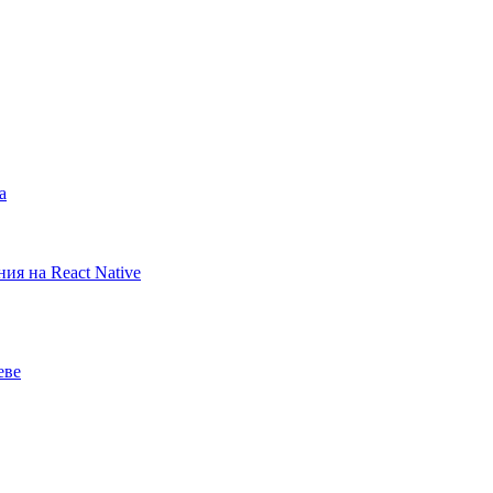
а
ия на React Native
еве