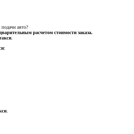
 подачи авто?
едварительным расчетом стоимости заказа.
такси
.
си
:
кси
.