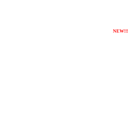
реєструвати власну службу таксі з будь-якого міста
NEW!!!